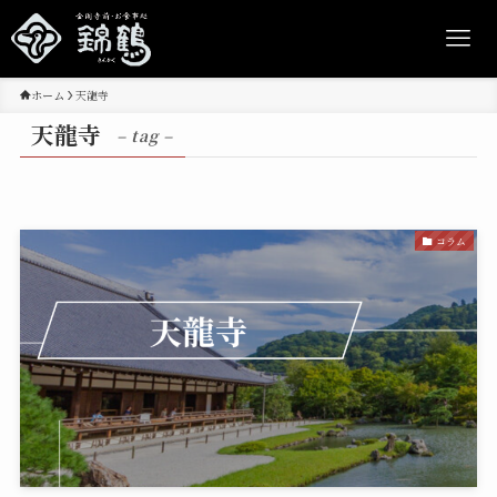
ホーム
天龍寺
天龍寺
– tag –
コラム