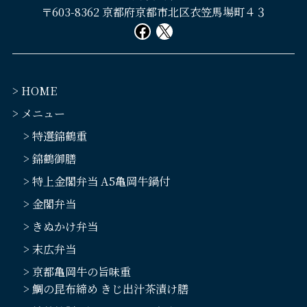
〒603-8362 京都府京都市北区衣笠馬場町４３
Facebook
X
> HOME
> メニュー
> 特選錦鶴重
> 錦鶴御膳
> 特上金閣弁当 A5亀岡牛鍋付
> 金閣弁当
> きぬかけ弁当
> 末広弁当
> 京都亀岡牛の旨味重
> 鯛の昆布締め きじ出汁茶漬け膳